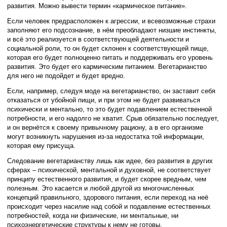
развития. Можно вывести термин «кармическое питание».
Если человек предрасположен к агрессии, и всевозможные страхи
заполняют его подсознание, в нём преобладают низшие инстинкты,
и всё это реализуется в соответствующей деятельности и
социальной роли, то он будет склонен к соответствующей пище,
которая его будет полноценно питать и поддерживать его уровень
развития. Это будет его кармическим питанием. Вегетарианство
для него не подойдет и будет вредно.
Если, например, следуя моде на вегетарианство, он заставит себя
отказаться от убойной пищи, и при этом не будет развиваться
психически и ментально, то это будет подавлением естественной
потребности, и его надолго не хватит. Срыв обязательно последует,
и он вернётся к своему привычному рациону, а в его организме
могут возникнуть нарушения из-за недостатка той информации,
которая ему присуща.
Следование вегетарианству лишь как идее, без развития в других
сферах – психической, ментальной и духовной, не соответствует
принципу естественного развития, и будет скорее вредным, чем
полезным. Это касается и любой другой из многочисленных
концепций правильного, здорового питания, если переход на неё
происходит через насилие над собой и подавление естественных
потребностей, когда ни физические, ни ментальные, ни
психоэнергетические структуры к нему не готовы.