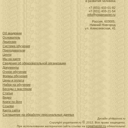
и развития человека
+7 (831) 433-01-82
+7 (831) 433-21-54
info@yogamaster.ru
Россия, 603005,
Нижний Новгород
ул. Алексеевская, 41
Об академии
Основатель
Лицензии
Система обучения
Преподаватели
Центр
Мы на карте
Сведения об образовательной организации
Документы
Очное обучение
Формы обучения
Цены и оплата
Набор на обучение
Беседы с мастером
Статьи
Видео
Книги по йоге
Ссылки
Карта сайта
Соглашение на обработку персональных данных
Дизайн philippova.ru
©
Сopyright yogamaster.ru
2012. Все права защищены.
yogamaster.ru
При использовании материалов сайта ссылка на
обязательна!