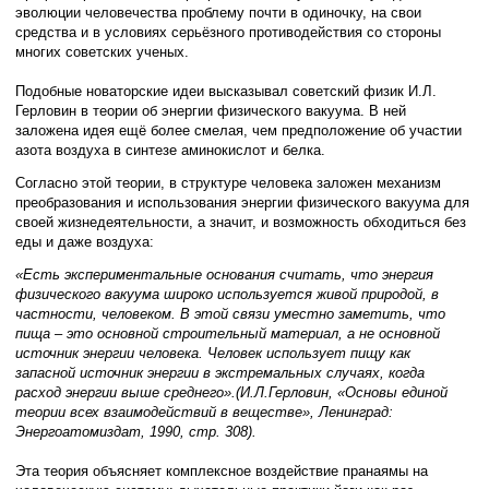
эволюции человечества проблему почти в одиночку, на свои
средства и в условиях серьёзного противодействия со стороны
многих советских ученых.
Подобные новаторские идеи высказывал советский физик И.Л.
Герловин в теории об энергии физического вакуума. В ней
заложена идея ещё более смелая, чем предположение об участии
азота воздуха в синтезе аминокислот и белка.
Согласно этой теории, в структуре человека заложен механизм
преобразования и использования энергии физического вакуума для
своей жизнедеятельности, а значит, и возможность обходиться без
еды и даже воздуха:
«Есть экспериментальные основания считать, что энергия
физического вакуума широко используется живой природой, в
частности, человеком. В этой связи уместно заметить, что
пища – это основной строительный материал, а не основной
источник энергии человека. Человек использует пищу как
запасной источник энергии в экстремальных случаях, когда
расход энергии выше среднего».(И.Л.Герловин, «Основы единой
теории всех взаимодействий в веществе», Ленинград:
Энергоатомиздат, 1990, стр. 308).
Эта теория объясняет комплексное воздействие пранаямы на