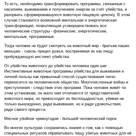
То есть, необходимо трансформировать программы, связанные с
насилием, выживанием и получением энергии за счёт убийства, и
разорвать сформировавшуюся животную пищевую цепочку. В этом
случае становится возможной ментальная и энергетическая
трансформация, позволяющая усовершенствовать все
человеческие структуры - физические, энергетические,
ментальные, программные.
Тогда человек не будет смотреть на животный мир - братьев наших
меньших - сквозь прицел ружья, воспринимая их как пищу,
пробуждающую инстинкт убийства.
От убийства животного до убийства человека один шаг.
Инстинктивные животные программы убийства для выживания и
личной пользы как привычный способ существования легко
переносится на человеческое общество. Многочисленные войны и
преступления - следствие этих программ. Пока человек живёт по
этим установкам, он мало чем отличается от представителей
животного мира, но превосходит их беспощадностью, убивая не
только вынужденно, ради выживания, но и ради удовольствия,
ради самого процесса.
Мясное убойное чревоугодие - большой человеческий порок.
Во многих культурах сохранились знания о том, как с помощью
специальных ритуалов обрабатывать пищу убитых животных для её