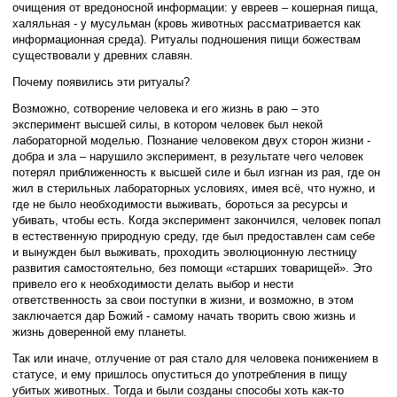
очищения от вредоносной информации: у евреев – кошерная пища,
халяльная - у мусульман (кровь животных рассматривается как
информационная среда). Ритуалы подношения пищи божествам
существовали у древних славян.
Почему появились эти ритуалы?
Возможно, сотворение человека и его жизнь в раю – это
эксперимент высшей силы, в котором человек был некой
лабораторной моделью. Познание человеком двух сторон жизни -
добра и зла – нарушило эксперимент, в результате чего человек
потерял приближенность к высшей силе и был изгнан из рая, где он
жил в стерильных лабораторных условиях, имея всё, что нужно, и
где не было необходимости выживать, бороться за ресурсы и
убивать, чтобы есть. Когда эксперимент закончился, человек попал
в естественную природную среду, где был предоставлен сам себе
и вынужден был выживать, проходить эволюционную лестницу
развития самостоятельно, без помощи «старших товарищей». Это
привело его к необходимости делать выбор и нести
ответственность за свои поступки в жизни, и возможно, в этом
заключается дар Божий - самому начать творить свою жизнь и
жизнь доверенной ему планеты.
Так или иначе, отлучение от рая стало для человека понижением в
статусе, и ему пришлось опуститься до употребления в пищу
убитых животных. Тогда и были созданы способы хоть как-то