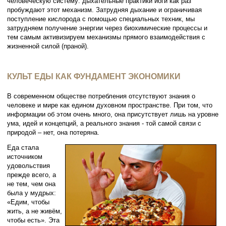
человеческую систему: дыхательные практики йоги как раз
пробуждают этот механизм. Затрудняя дыхание и ограничивая
поступление кислорода с помощью специальных техник, мы
затрудняем получение энергии через биохимические процессы и
тем самым активизируем механизмы прямого взаимодействия с
жизненной силой (праной).
КУЛЬТ ЕДЫ КАК ФУНДАМЕНТ ЭКОНОМИКИ
В современном обществе потребления отсутствуют знания о
человеке и мире как едином духовном пространстве. При том, что
информации об этом очень много, она присутствует лишь на уровне
ума, идей и концепций, а реального знания - той самой связи с
природой – нет, она потеряна.
Еда стала
источником
удовольствия
прежде всего, а
не тем, чем она
была у мудрых:
«Едим, чтобы
жить, а не живём,
чтобы есть». Эта