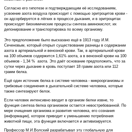
Согласно его гипотезе и подтверждающим её исследованиям,
усвоение азота воздуха происходит с помощью эритроцитов крови -
он адсорбируется в лёгких в процессе дыхания, и в эритроцитах
происходят биохимические процессы синтеза аминокислот, их
депонирование и транспортировка по всему организму.
Это предположение было высказано ещё в 1913 году И.М.
Сеченовым, который открыл существование разницы в содержании
азота в артериальной и венозной крови. Так, в артериальной крови
на 100 объемов содержится 1,61% азота, а в венозной крови на 100
объемов - 1,34 % азота. Это даёт основание предположить, что за
сутки через дыхание в кровь поступает 18 грамм азота или 112
грамм белка.
Ещё один источник белка в системе человека - микроорганизмы и
грибковые соединения в дыхательной системе человека, которые
также синтезируют белок.
Если человек интенсивно вводит в организм белки извне, то
функция синтеза белка организмом остается невостребованной. По
мере очищения организма и развития человека, его сознания
(информации), которое приводит к уменьшению потребления
животной пищи, эта функция включается и активизируется.
Профессор М.И.Волский разрабатывал эту глобальную для