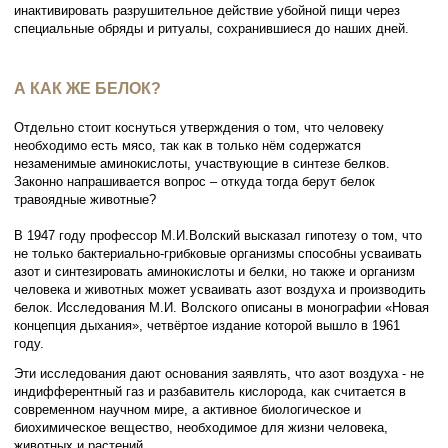
инактивировать разрушительное действие убойной пищи через
специальные обряды и ритуалы, сохранившиеся до наших дней.
А КАК ЖЕ БЕЛОК?
Отдельно стоит коснуться утверждения о том, что человеку
необходимо есть мясо, так как в только нём содержатся
незаменимые аминокислоты, участвующие в синтезе белков.
Законно напрашивается вопрос – откуда тогда берут белок
травоядные животные?
В 1947 году профессор М.И.Волский высказал гипотезу о том, что
не только бактериально-грибковые организмы способны усваивать
азот и синтезировать аминокислоты и белки, но также и организм
человека и животных может усваивать азот воздуха и производить
белок. Исследования М.И. Волского описаны в монографии «Новая
концепция дыхания», четвёртое издание которой вышло в 1961
году.
Эти исследования дают основания заявлять, что азот воздуха - не
индифферентный газ и разбавитель кислорода, как считается в
современном научном мире, а активное биологическое и
биохимическое вещество, необходимое для жизни человека,
животных и растений.