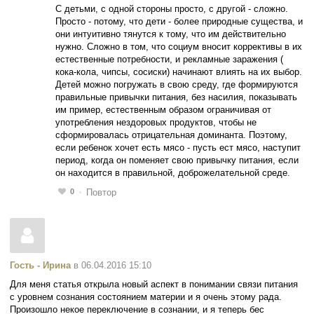
С детьми, с одной стороны просто, с другой - сложно.
Просто - потому, что дети - более природные существа, и
они интуитивно тянутся к тому, что им действительно
нужно. Сложно в том, что социум вносит коррективы в их
естественные потребности, и рекламные заражения (
кока-кола, чипсы, сосиски) начинают влиять на их выбор.
Детей можно погружать в свою среду, где формируются
правильные привычки питания, без насилия, показывать
им пример, естественным образом ограничивая от
употребления нездоровых продуктов, чтобы не
сформировалась отрицательная доминанта. Поэтому,
если ребенок хочет есть мясо - пусть ест мясо, наступит
период, когда он поменяет свою привычку питания, если
он находится в правильной, доброжелательной среде.
0
Повтор
Гость - Ирина
в 06.04.2016 15:10
Для меня статья открыла новый аспект в понимании связи питания
с уровнем сознания состоянием материи и я очень этому рада.
Произошло некое переключение в сознании, и я теперь бес