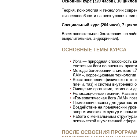
Основной курс (320 часов), 10 циклов
Теория, психология и технологии совр
жизнеспособности на всех уровнях сис
Специальный курс (204 часа),
7 цикл
Восстановительная йоготерапия по заб
выделительная, эндокринная).
ОСНОВНЫЕ ТЕМЫ КУРСА
Йога — природная способность ка
состояния йоги во внешних практи
Методы йоготерапии в системе «Й
ЛАМ», коррекционные технологии 
Восстановление физического тела
плечи, таз) и систем внутренних о
Очищение организма, гигиена и д
Релаксационные техники. Развити
«Гомеопатическая йога ЛАМ» поз
Применение асаны для диагностик
Воздействие на пранический уро
энергетических структур и повыш
Работа с ментальными структурам
психической и умственной сфере.
ПОСЛЕ ОСВОЕНИЯ ПРОГРАМ