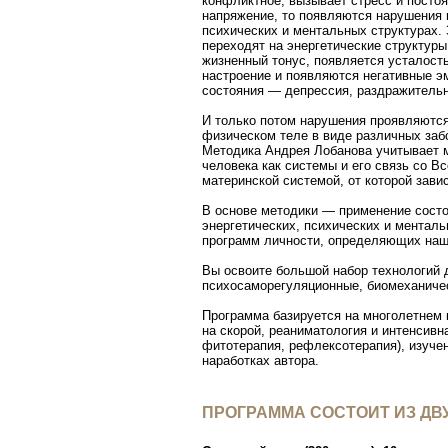
конфликтное, вызывает стресс и посто
напряжение, то появляются нарушения 
психических и ментальных структурах.
переходят на энергетические структур
жизненный тонус, появляется усталост
настроение и появляются негативные 
состояния — депрессия, раздражительно
И только потом нарушения проявляются
физическом теле в виде различных заб
Методика Андрея Лобанова учитывает 
человека как системы и его связь со В
материнской системой, от которой зави
В основе методики — применение состоя
энергетических, психических и ментал
программ личности, определяющих наш
Вы освоите большой набор технологий д
психосаморегуляционные, биомеханиче
Программа базируется на многолетнем 
на скорой, реаниматология и интенсивн
фитотерапия, рефлексотерапия), изуче
наработках автора.
ПРОГРАММА СОСТОИТ ИЗ ДВ