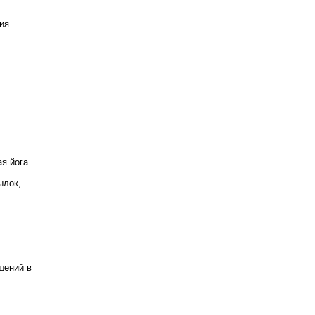
ия
я йога
ылок,
шений в