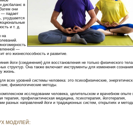
янное
и дисбаланс в
 Затем они
ы — падает
ь, ухудшается
эмоциональные
сть и т. д.
 на
олеваний.
многомерность
селенной —
сит его жизнеспособность и развитие.
ния йоги (соединения) для восстановления не только физического тела,
ьных структур. Она также включает инструменты для изменения сознания
у жизнь.
ля всех уровней системы человека: это психофизические, энергетическ
ские, физиологические методы.
комплексном исследовании человека, целительском и врачебном опыте 
ая терапия, профилактическая медицина, психотерапия, йоготерапия,
нии разных направлений йоги и традиционных систем, открытиях и метод
УХ МОДУЛЕЙ: