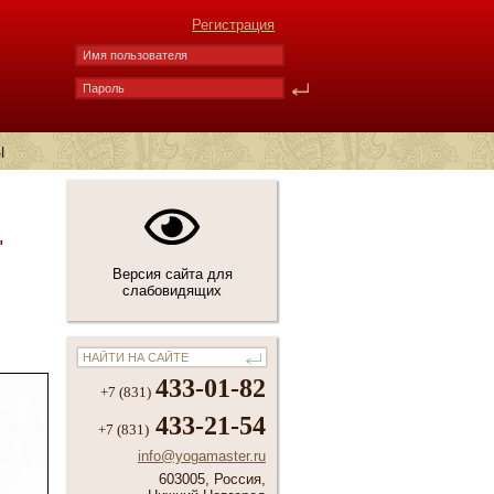
Регистрация
Ы
"
Версия сайта для
слабовидящих
433-01-82
+7 (831)
433-21-54
+7 (831)
info@yogamaster.ru
603005, Россия,