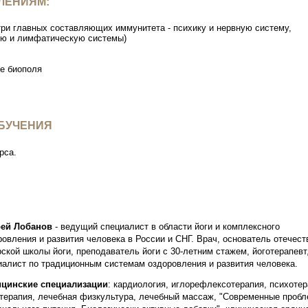
ЛЕНИЯМ:
ри главных составляющих иммунитета - психику и нервную систему,
ую и лимфатическую системы)
ие биополя
ОБУЧЕНИЯ
рса.
ей Лобанов
- ведущий специалист в области йоги и комплексного
ровления и развития человека в России и СНГ. Врач, основатель отечест
рской школы йоги, преподаватель йоги с 30-летним стажем, йоготерапевт
иалист по традиционным системам оздоровления и развития человека.
цинские специализации
: кардиология, иглорефлексотерапия, психотер
терапия, лечебная физкультура, лечебный массаж, "Современные проб