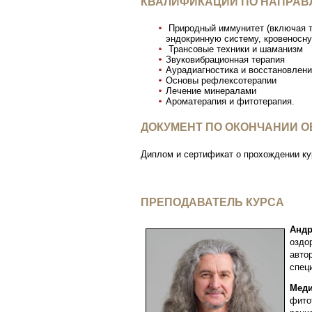
КВАЛИФИКАЦИИ ПО НАПРАВ
Природный иммунитет (включая т
эндокринную систему, кровеносн
Трансовые техники и шаманизм
Звуковибрационная терапия
Аурадиагностика и восстановлен
Основы рефлексотерапии
Лечение минералами
Ароматерапия и фитотерапия.
ДОКУМЕНТ ПО ОКОНЧАНИИ 
Диплом и сертификат о прохождении ку
ПРЕПОДАВАТЕЛЬ КУРСА
Андр
оздо
авто
спец
Меди
фито