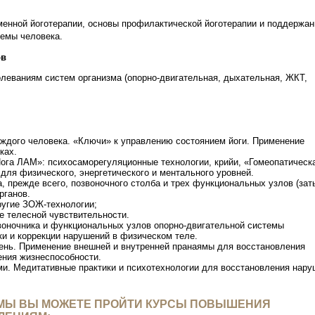
еменной йоготерапии, основы профилактической йоготерапии и поддержан
темы человека.
ов
олеваниям систем организма (опорно-двигательная, дыхательная, ЖКТ,
ждого человека. «Ключи» к управлению состоянием йоги. Применение
ках.
ога ЛАМ»: психосаморегуляционные технологии, крийи, «Гомеопатическа
для физического, энергетического и ментального уровней.
, прежде всего, позвоночного столба и трех функциональных узлов (зат
рганов.
ругие ЗОЖ-технологии;
е телесной чувствительности.
воночника и функциональных узлов опорно-двигательной системы
и и коррекции нарушений в физическом теле.
вень. Применение внешней и внутренней пранаямы для восстановления
ения жизнеспособности.
и. Медитативные практики и психотехнологии для восстановления нару
МЫ ВЫ МОЖЕТЕ ПРОЙТИ КУРСЫ ПОВЫШЕНИЯ