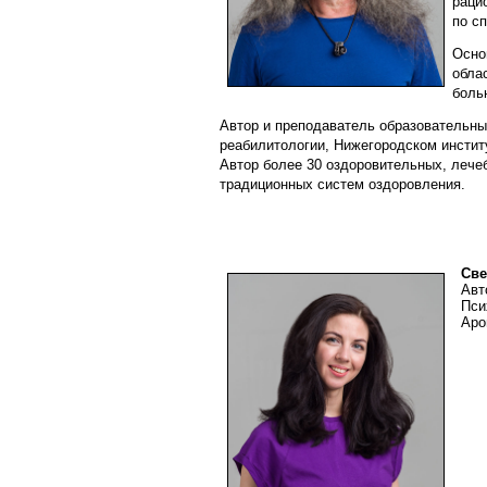
раци
по с
Осно
обла
боль
Автор и преподаватель образовательны
реабилитологии, Нижегородском инстит
Автор более 30 оздоровительных, лече
традиционных систем оздоровления.
Све
Авто
Псих
Аром