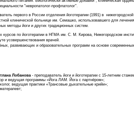
онального питания. Биологически активные добавки", клиническая ордин
пециальности "невропатолог-профпатолог".
ватель первого в России отделения йоготерапии (1991) в нижегородской
стной клинической больнице им. Семашко, использовавшего для лечени
ных методы йоги и других традиционных систем.
х курсов по йоготерапии в НГМА им. С. М. Кирова, Нижегородском инсти
уте усовершенствования врачей.
бных, развивающих и образовательных программ на основе современных
тлана Лобанова
- преподаватель йоги и йоготерапии с 15-летним стаже
р и ведущая программы «Йога ЛАМ. Йога с партнёром»;
олог, ведущая практики «Трансовые дыхательные крийи»;
атерапевт;