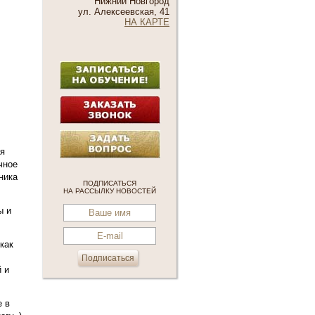
Нижний Новгород
ул. Алексеевская, 41
НА КАРТЕ
Й
ся
чное
ника
ПОДПИСАТЬСЯ
НА РАССЫЛКУ НОВОСТЕЙ
ы и
как
 и
е в