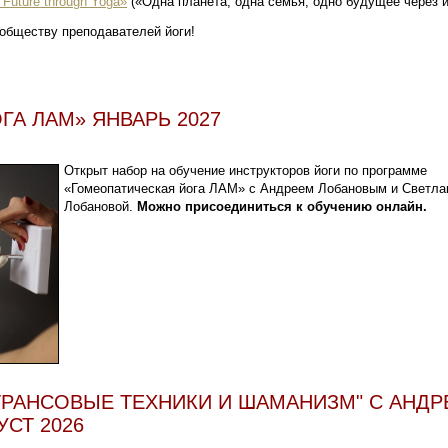
 Future through Yoga»
(«Одна планета, одна семья, одно будущее через й
обществу преподавателей йоги!
А ЛАМ» ЯНВАРЬ 2027
О
ткрыт набор на обучение инструкторов йоги по программе
«Гомеопатическая йога ЛАМ» с Андреем Лобановым и Светла
Лобановой.
Можно присоединиться к обучению онлайн.
 ТРАНСОВЫЕ ТЕХНИКИ И ШАМАНИЗМ" С АНД
СТ 2026