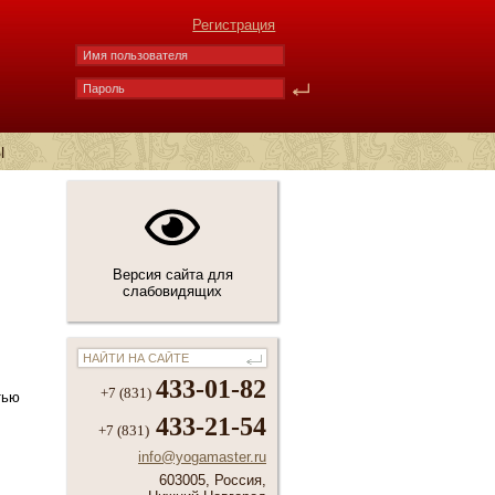
Регистрация
Ы
Версия сайта для
слабовидящих
433-01-82
+7 (831)
тью
433-21-54
+7 (831)
info@yogamaster.ru
603005, Россия,