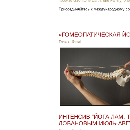
проекте G20 «One Earth, one Family, one
Присоединяйтесь к международному со
«ГОМЕОПАТИЧЕСКАЯ ЙОГ
Печать
|
E-mail
ИНТЕНСИВ "ЙОГА ЛАМ.
ЛОБАНОВЫМ ИЮЛЬ-АВГУ