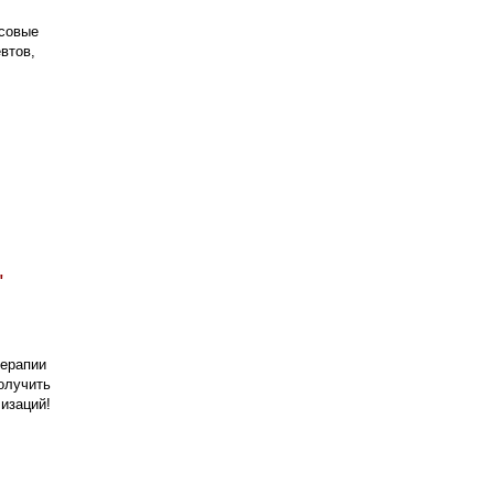
нсовые
втов,
"
терапии
олучить
изаций!