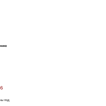
ению
6
ины под