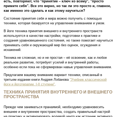
есть, повторяют, что "принятие – ключ ко всему", "просто
примите себя". Все это верно, но так ли это просто и, главное,
как именно это сделать и как этому научиться?
Состояние принятия себя и мира можно получить с помощью
техники, которая базируется на управлении вниманием и умом.
В йоге техника принятия внешнего и внутреннего пространств
используется в качестве настройки, подготовки к практике и
создания уравновешенного состояния, но также помогает научиться
принимать себя и окружающий мир без оценок, осуждения и
искажений.
Техника не сложная, но и не простая – её освоение, как и любое
реальное развитие, потребует усилий и внутренней работы,
особенно если пока не сформирован навык управления вниманием.
Предлагаем вашему вниманию вариант техники, описанный в
третьем издании книги Андрея Лобанова
"Учебник классической
йоги и йоготерапии. I-II ступени"
.
ТЕХНИКА ПРИНЯТИЯ ВНУТРЕННЕГО И ВНЕШНЕГО
ПРОСТРАНСТВА
Прежде чем заниматься пранаямой, необходимо уравновесить
внешнее и внутреннее пространства, создать правильный настрой
на практику и активизировать волевой центр как источник активного