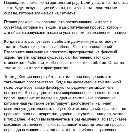
Переведите внимание на зрительный ряд. Если у вас открыты глаза
– это будут окружающие объекты, если закрыты – зрительные
образы, которые возникают на сетчатке.
Первая реакция, как правило, это распознавание, интерес к
объектам, которые мы видим, и мыслительный процесс, который
эти объекты запускают в нашем уме: оценки, размышления, анализ.
Когда вы это распознаёте в себе эти движения ума, остаются
только объекты и зрительные образы без этих определений.
Разверните внимание на плоскость пространства, на фоновый
экран, где эти картинки существуют. Постепенно этот фон
становится объёмным, и образы растворяются в объёме. Остается
только ваш интерес к пространству.
Те же действия совершайте с тактильными ощущениями, с
тактильным пространством. Когда вы находитесь в той или иной
позе, рецепторы также фиксируют определенные мышечные
состояния. Вы ощущаете точки соприкосновения вашего тела с
полом, давление от одежды и другие тактильные проявления,
которые наш ум также регистрирует, распознаёт и начинает
ментальную деятельность с оценкой этих ощущений: нравится - не
нравится, больно - неприятно, удобно – неудобно, надоело, устал,
и так далее. И если вы включаетесь в размышления, то запускаете
механизм отвлечения. Приостанавливайте мыслительный процесс,
переводя внимание сначала на какое-то наиболее выраженное