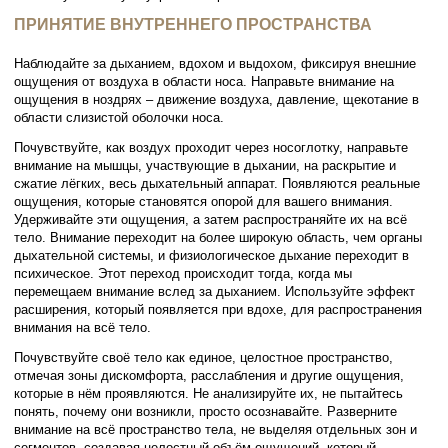
ПРИНЯТИЕ ВНУТРЕННЕГО ПРОСТРАНСТВА
Наблюдайте за дыханием, вдохом и выдохом, фиксируя внешние
ощущения от воздуха в области носа. Направьте внимание на
ощущения в ноздрях – движение воздуха, давление, щекотание в
области слизистой оболочки носа.
Почувствуйте, как воздух проходит через носоглотку, направьте
внимание на мышцы, участвующие в дыхании, на раскрытие и
сжатие лёгких, весь дыхательный аппарат. Появляются реальные
ощущения, которые становятся опорой для вашего внимания.
Удерживайте эти ощущения, а затем распространяйте их на всё
тело. Внимание переходит на более широкую область, чем органы
дыхательной системы, и физиологическое дыхание переходит в
психическое. Этот переход происходит тогда, когда мы
перемещаем внимание вслед за дыханием. Используйте эффект
расширения, который появляется при вдохе, для распространения
внимания на всё тело.
Почувствуйте своё тело как единое, целостное пространство,
отмечая зоны дискомфорта, расслабления и другие ощущения,
которые в нём проявляются. Не анализируйте их, не пытайтесь
понять, почему они возникли, просто осознавайте. Разверните
внимание на всё пространство тела, не выделяя отдельных зон и
сегментов, создавая целостный объём ощущений, который