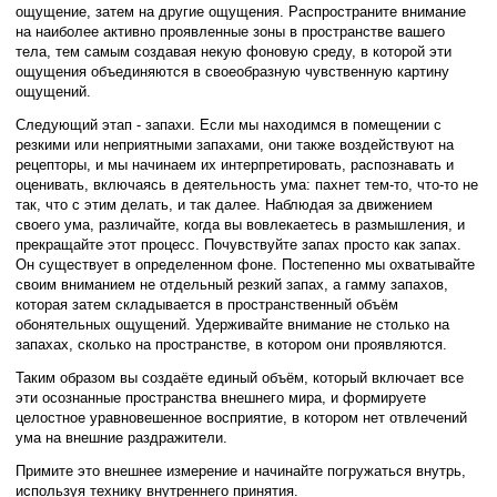
ощущение, затем на другие ощущения. Распространите внимание
на наиболее активно проявленные зоны в пространстве вашего
тела, тем самым создавая некую фоновую среду, в которой эти
ощущения объединяются в своеобразную чувственную картину
ощущений.
Следующий этап - запахи. Если мы находимся в помещении с
резкими или неприятными запахами, они также воздействуют на
рецепторы, и мы начинаем их интерпретировать, распознавать и
оценивать, включаясь в деятельность ума: пахнет тем-то, что-то не
так, что с этим делать, и так далее. Наблюдая за движением
своего ума, различайте, когда вы вовлекаетесь в размышления, и
прекращайте этот процесс. Почувствуйте запах просто как запах.
Он существует в определенном фоне. Постепенно мы охватывайте
своим вниманием не отдельный резкий запах, а гамму запахов,
которая затем складывается в пространственный объём
обонятельных ощущений. Удерживайте внимание не столько на
запахах, сколько на пространстве, в котором они проявляются.
Таким образом вы создаёте единый объём, который включает все
эти осознанные пространства внешнего мира, и формируете
целостное уравновешенное восприятие, в котором нет отвлечений
ума на внешние раздражители.
Примите это внешнее измерение и начинайте погружаться внутрь,
используя технику внутреннего принятия.