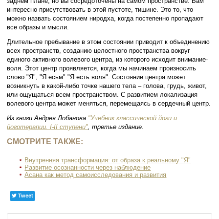
заднем плане, но вы сосредоточены на самом пространстве. Вам
интересно присутствовать в этой пустоте, тишине. Это то, что
можно назвать состоянием ниродха, когда постепенно пропадают
все образы и мысли.
Длительное пребывание в этом состоянии приводит к объединению
всех пространств, созданию целостного пространства вокруг
единого активного волевого центра, из которого исходит внимание-
воля. Этот центр проявляется, когда мы начинаем произносить
слово "Я", "Я есьм" "Я есть воля". Состояние центра может
возникнуть в какой-либо точке нашего тела – голова, грудь, живот,
или ощущаться всем пространством. С развитием локализация
волевого центра может меняться, перемещаясь в сердечный центр.
Из книги Андрея Лобанова
"Учебник классической йоги и
йоготерапии. I-II ступени"
,
третье издание.
СМОТРИТЕ ТАКЖЕ:
Внутренняя трансформация: от образа к реальному "Я"
Развитие осознанности через наблюдение
Асана как метод самоисследования и развития
Tweet