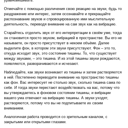
уравновешивать.
Отмечайте с помощью различения свою реакцию на звуки, будь то
раздражение или интерес, затем осознавайте и прекращайте
распознавание звуков и спровоцированную ими мыслительную
деятельность, переводя внимание на сам звук как на вибрацию.
Старайтесь отделить звук от его интерпретации в своём уме, тогда
он становится просто звуком, вибрацией в пространстве. Вы его не
называете, он просто присутствует в некоем объёме. Далее
выделите фон, в котором эти звуки присутствуют. Фон – это то,
откуда исходит звук, это состояние тишины. То, что существует
между звуками, – это тишина. И из этой тишины звуки рождаются,
появляются, разворачиваются и исчезают.
Наблюдайте, как звуки возникают из тишины и затем растворяются
в ней. Постепенно переводите внимание на пространство тишины
как фон. Вас интересует не столько звук, сколько тишина сама по
себе. И тогда звуки перестают воздействовать на вас, потому что
вы утверждаетесь в фоновом состоянии тишины, и вибрации
вашего ума отвечают на вибрацию тишины. А звуки уходят,
растворяются, потому что вы не подпитываете их своим
вниманием.
Аналогичная работа проводится со зрительным каналом, с
закрытыми или открытыми глазами.