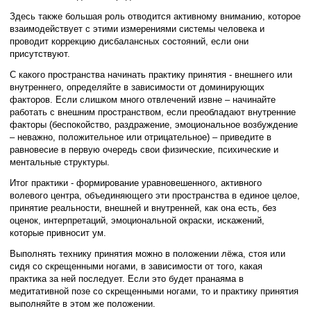
Здесь также большая роль отводится активному вниманию, которое
взаимодействует с этими измерениями системы человека и
проводит коррекцию дисбалансных состояний, если они
присутствуют.
С какого пространства начинать практику принятия - внешнего или
внутреннего, определяйте в зависимости от доминирующих
факторов. Если слишком много отвлечений извне – начинайте
работать с внешним пространством, если преобладают внутренние
факторы (беспокойство, раздражение, эмоциональное возбуждение
– неважно, положительное или отрицательное) – приведите в
равновесие в первую очередь свои физические, психические и
ментальные структуры.
Итог практики - формирование уравновешенного, активного
волевого центра, объединяющего эти пространства в единое целое,
принятие реальности, внешней и внутренней, как она есть, без
оценок, интерпретаций, эмоциональной окраски, искажений,
которые привносит ум.
Выполнять технику принятия можно в положении лёжа, стоя или
сидя со скрещенными ногами, в зависимости от того, какая
практика за ней последует. Если это будет пранаяма в
медитативной позе со скрещенными ногами, то и практику принятия
выполняйте в этом же положении.